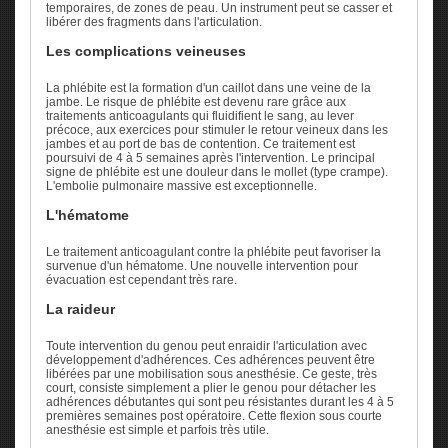
temporaires, de zones de peau. Un instrument peut se casser et
libérer des fragments dans l'articulation.
Les complications veineuses
La phlébite est la formation d'un caillot dans une veine de la
jambe. Le risque de phlébite est devenu rare grâce aux
traitements anticoagulants qui fluidifient le sang, au lever
précoce, aux exercices pour stimuler le retour veineux dans les
jambes et au port de bas de contention. Ce traitement est
poursuivi de 4 à 5 semaines après l'intervention. Le principal
signe de phlébite est une douleur dans le mollet (type crampe).
L'embolie pulmonaire massive est exceptionnelle.
L'hématome
Le traitement anticoagulant contre la phlébite peut favoriser la
survenue d'un hématome. Une nouvelle intervention pour
évacuation est cependant très rare.
La raideur
Toute intervention du genou peut enraidir l'articulation avec
développement d'adhérences. Ces adhérences peuvent être
libérées par une mobilisation sous anesthésie. Ce geste, très
court, consiste simplement a plier le genou pour détacher les
adhérences débutantes qui sont peu résistantes durant les 4 à 5
premières semaines post opératoire. Cette flexion sous courte
anesthésie est simple et parfois très utile.