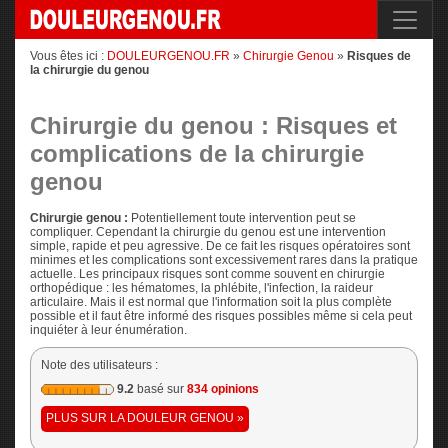
Vous êtes ici :
DOULEURGENOU.FR
»
Chirurgie Genou
»
Risques de
la chirurgie du genou
Chirurgie du genou : Risques et
complications de la chirurgie
genou
Chirurgie genou :
Potentiellement toute intervention peut se
compliquer. Cependant la chirurgie du genou est une intervention
simple, rapide et peu agressive. De ce fait les risques opératoires sont
minimes et les complications sont excessivement rares dans la pratique
actuelle. Les principaux risques sont comme souvent en chirurgie
orthopédique : les hématomes, la phlébite, l'infection, la raideur
articulaire. Mais il est normal que l'information soit la plus complète
possible et il faut être informé des risques possibles même si cela peut
inquiéter à leur énumération.
Note des utilisateurs :
9.2
basé sur
834 opinions
PLUS SUR LA DOULEUR GENOU »