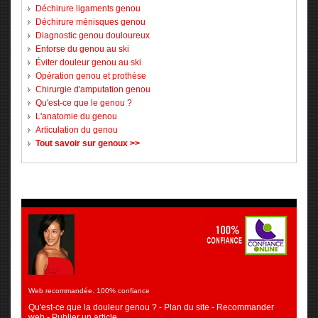
Déchirure ligaments genou
Déchirure ménisques genou
Diagnostic genou douloureux
Entorse du genou au ski
Éviter douleur genou au ski
Opération genou et prothèse
Chirurgie d'amputation genou
Qu'est-ce que le genou ?
L'anatomie du genou
Articulation du genou
Tout savoir sur genoux >>
Web recommandée. 100% confiance
Qu'est-ce que la douleur genou ?
-
Plan du site
-
Recommander
web
-
Publier un article