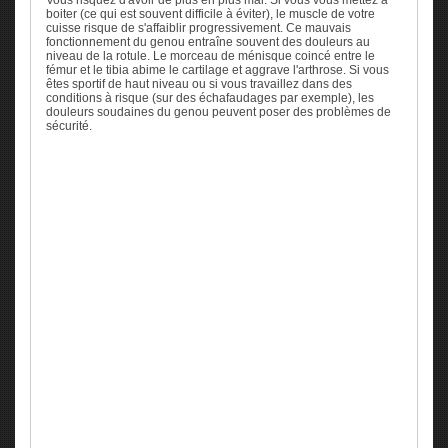
Vous risquez d'avoir de plus en plus mal. Si vous vous mettez à
boiter (ce qui est souvent difficile à éviter), le muscle de votre
cuisse risque de s'affaiblir progressivement. Ce mauvais
fonctionnement du genou entraîne souvent des douleurs au
niveau de la rotule. Le morceau de ménisque coincé entre le
fémur et le tibia abime le cartilage et aggrave l'arthrose. Si vous
êtes sportif de haut niveau ou si vous travaillez dans des
conditions à risque (sur des échafaudages par exemple), les
douleurs soudaines du genou peuvent poser des problèmes de
sécurité.