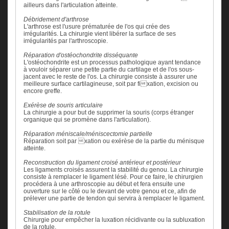
ailleurs dans l'articulation atteinte.
Débridement d'arthrose
L'arthrose est l'usure prématurée de l'os qui crée des
irrégularités. La chirurgie vient libérer la surface de ses
irrégularités par l'arthroscopie.
Réparation d'ostéochondrite disséquante
L'ostéochondrite est un processus pathologique ayant tendance
à vouloir séparer une petite partie du cartilage et de l'os sous-
jacent avec le reste de l'os. La chirurgie consiste à assurer une
meilleure surface cartilagineuse, soit par fixation, excision ou
encore greffe.
Exérèse de souris articulaire
La chirurgie a pour but de supprimer la souris (corps étranger
organique qui se promène dans l'articulation).
Réparation méniscale/méniscectomie partielle
Réparation soit par xation ou exérèse de la partie du ménisque
atteinte.
Reconstruction du ligament croisé antérieur et postérieur
Les ligaments croisés assurent la stabilité du genou. La chirurgie
consiste à remplacer le ligament lésé. Pour ce faire, le chirurgien
procédera à une arthroscopie au début et fera ensuite une
ouverture sur le côté ou le devant de votre genou et ce, afin de
prélever une partie de tendon qui servira à remplacer le ligament.
Stabilisation de la rotule
Chirurgie pour empêcher la luxation récidivante ou la subluxation
de la rotule.