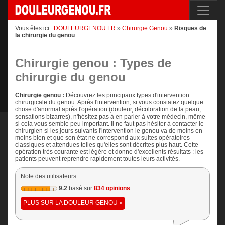
Vous êtes ici :
DOULEURGENOU.FR
»
Chirurgie Genou
»
Risques de
la chirurgie du genou
Chirurgie genou : Types de
chirurgie du genou
Chirurgie genou :
Découvrez les principaux types d'intervention
chirurgicale du genou. Après l'intervention, si vous constatez quelque
chose d'anormal après l'opération (douleur, décoloration de la peau,
sensations bizarres), n'hésitez pas à en parler à votre médecin, même
si cela vous semble peu important. Il ne faut pas hésiter à contacter le
chirurgien si les jours suivants l'intervention le genou va de moins en
moins bien et que son état ne correspond aux suites opératoires
classiques et attendues telles qu'elles sont décrites plus haut. Cette
opération très courante est légère et donne d'excellents résultats : les
patients peuvent reprendre rapidement toutes leurs activités.
Note des utilisateurs :
9.2
basé sur
834 opinions
PLUS SUR LA DOULEUR GENOU »