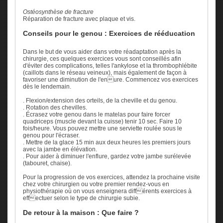
Ostéosynthèse de fracture
Réparation de fracture avec plaque et vis.
Conseils pour le genou : Exercices de rééducation
Dans le but de vous aider dans votre réadaptation après la
chirurgie, ces quelques exercices vous sont conseillés afin
d'éviter des complications, telles l'ankylose et la thrombophlébite
(caillots dans le réseau veineux), mais également de façon à
favoriser une diminution de l'enure. Commencez vos exercices
dès le lendemain.
. Flexion/extension des orteils, de la cheville et du genou.
. Rotation des chevilles.
. Écrasez votre genou dans le matelas pour faire forcer
quadriceps (muscle devant la cuisse) tenir 10 sec. Faire 10
fois/heure. Vous pouvez mettre une serviette roulée sous le
genou pour l'écraser.
. Mettre de la glace 15 min aux deux heures les premiers jours
avec la jambe en élévation.
. Pour aider à diminuer l'enflure, gardez votre jambe surélevée
(tabouret, chaise).
Pour la progression de vos exercices, attendez la prochaine visite
chez votre chirurgien ou votre premier rendez-vous en
physiothérapie où on vous enseignera différents exercices à
effectuer selon le type de chirurgie subie.
De retour à la maison : Que faire ?