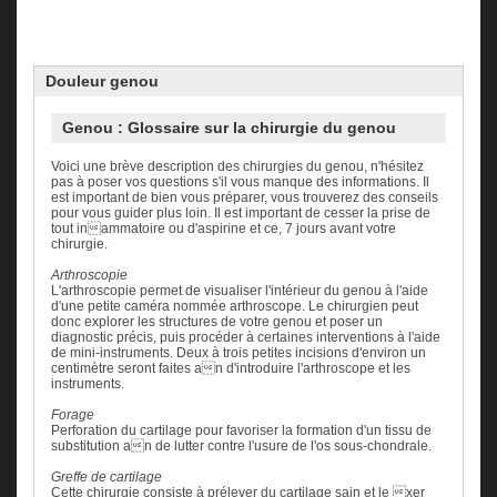
Douleur
genou
Genou : Glossaire sur la chirurgie du genou
Voici une brève description des chirurgies du genou, n'hésitez
pas à poser vos questions s'il vous manque des informations. Il
est important de bien vous préparer, vous trouverez des conseils
pour vous guider plus loin. Il est important de cesser la prise de
tout inammatoire ou d'aspirine et ce, 7 jours avant votre
chirurgie.
Arthroscopie
L'arthroscopie permet de visualiser l'intérieur du genou à l'aide
d'une petite caméra nommée arthroscope. Le chirurgien peut
donc explorer les structures de votre genou et poser un
diagnostic précis, puis procéder à certaines interventions à l'aide
de mini-instruments. Deux à trois petites incisions d'environ un
centimètre seront faites an d'introduire l'arthroscope et les
instruments.
Forage
Perforation du cartilage pour favoriser la formation d'un tissu de
substitution an de lutter contre l'usure de l'os sous-chondrale.
Greffe de cartilage
Cette chirurgie consiste à prélever du cartilage sain et le xer