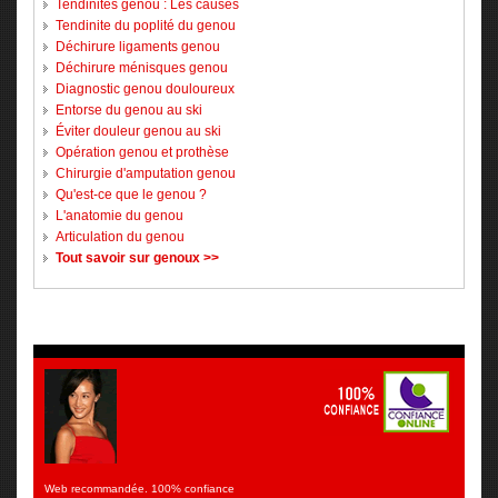
Tendinites genou : Les causes
Tendinite du poplité du genou
Déchirure ligaments genou
Déchirure ménisques genou
Diagnostic genou douloureux
Entorse du genou au ski
Éviter douleur genou au ski
Opération genou et prothèse
Chirurgie d'amputation genou
Qu'est-ce que le genou ?
L'anatomie du genou
Articulation du genou
Tout savoir sur genoux >>
Web recommandée. 100% confiance