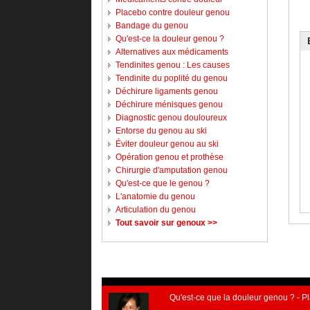
Placebo contre douleur genou
Bandage du genou
Qu'est-ce la douleur genou ?
Alternatives aux médicaments
Tendinites genou : Les causes
Tendinite du poplité du genou
Déchirure ligaments genou
Déchirure ménisques genou
Diagnostic genou douloureux
Entorse du genou au ski
Éviter douleur genou au ski
Opération genou et prothèse
Chirurgie d'amputation genou
Qu'est-ce que le genou ?
L'anatomie du genou
Articulation du genou
Tout savoir sur genoux >>
Qu'est-ce que la douleur genou ?
-
Pl