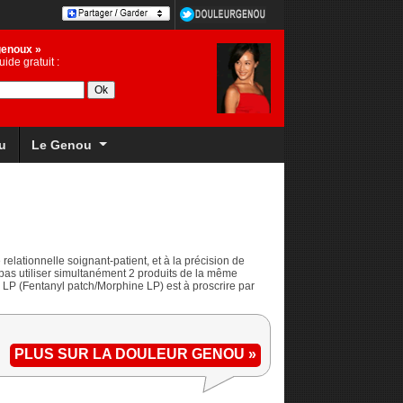
genoux »
ide gratuit :
u
Le Genou
é relationnelle soignant-patient, et à la précision de
 pas utiliser simultanément 2 produits de la même
LP (Fentanyl patch/Morphine LP) est à proscrire par
PLUS SUR LA DOULEUR GENOU »