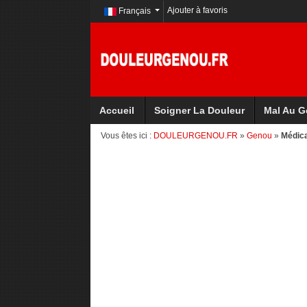
Ajouter à favoris
Français
Accueil
Soigner La Douleur
Mal Au 
Vous êtes ici :
DOULEURGENOU.FR
»
Genou
»
Médica