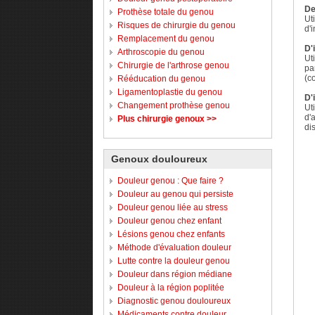
De
Prothèse totale du genou
Ut
Risques de chirurgie du genou
d'
Remplacement du genou
D'
Arthroscopie du genou
Ut
Chirurgie de l'arthrose genou
pa
(c
Rééducation du genou
Ligamentoplastie du genou
D'
Changement prothèse genou
Ut
d'
Plus chirurgie genoux >>
di
Genoux douloureux
Douleur genou : Que faire ?
Douleur au genou qui persiste
Douleur genou liée au stress
Douleur genou chez enfant
Lésions genou chez enfants
Méthode d'évaluation douleur
Lutte contre la douleur genou
Douleur dans région médiane
Douleur à la région poplitée
Diagnostic genou douloureux
Médicaments contre douleur