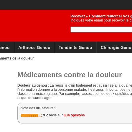
Recevez « Comment renforcer vos 
Indiquez votre email pour recevoir le gu
Genou
Arthrose Genou
Tendinite Genou
Chirurgie Geno
ments de la douleur
Médicaments contre la douleur
Douleur au genou :
La réussite d'un traitement est aussi liée à la qualit
l'information donnée à la personne malade. Il est aussi important de ne
classe pharmacologique. Par exemple, l'association de deux opioïdes à 
risque de surdosage.
Note des utilisateurs :
9.2
basé sur
834 opinions