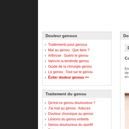
Douleur genoux
Do
Traitements pour genoux
Mal au genou : Que faire ?
Arthrose : Guérir le genou
Co
Vaincre la tendinite genou
Guide de la chirurgie genou
En
Le genou : Tout sur le genou
de
et
Éviter douleur genoux >>
Traitement du genou
Qu'est-ce genou douloureux ?
J'ai mal au genou : Astuces
Douleur chronique au genou
Lésions du genou enfants
Genou douloureux du sportif