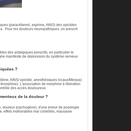
riques (paracétamol, aspirine, AINS) des opioïdes
pa . Pour les douleurs neuropathiques, on prescrit
es des antalgiques prescrits, en particulier le
signe manifeste de dépression du système nerveux
diquées ?
odéine, AINS/ opioïde, anesthésiques locaux/Meopa).
énorphine). L'association de morphine à libération
 contrôle des accès douloureux.
amenteux de la douleur ?
use, douleur psychogène), d'une erreur de posologie
e, effets indésirables mal contrôlés, mauvaise