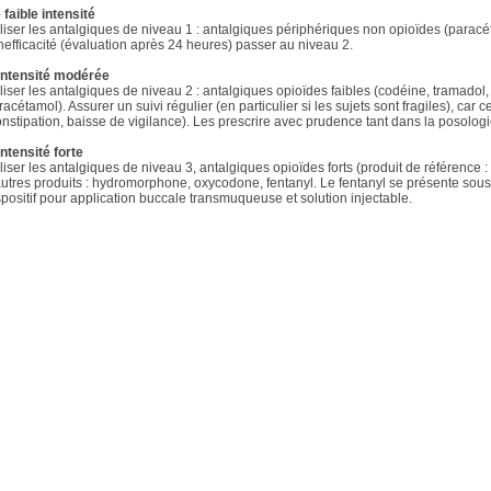
 faible intensité
iliser les antalgiques de niveau 1 : antalgiques périphériques non opioïdes (paracé
inefficacité (évaluation après 24 heures) passer au niveau 2.
intensité modérée
iliser les antalgiques de niveau 2 : antalgiques opioïdes faibles (codéine, tramado
racétamol). Assurer un suivi régulier (en particulier si les sujets sont fragiles), car 
onstipation, baisse de vigilance). Les prescrire avec prudence tant dans la posolog
intensité forte
iliser les antalgiques de niveau 3, antalgiques opioïdes forts (produit de référence
autres produits : hydromorphone, oxycodone, fentanyl. Le fentanyl se présente sous
spositif pour application buccale transmuqueuse et solution injectable.