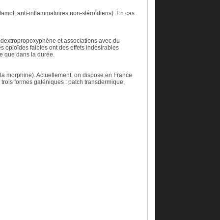
tamol, anti-inflammatoires non-stéroïdiens). En cas
l, dextropropoxyphène et associations avec du
ces opioïdes faibles ont des effets indésirables
ie que dans la durée.
 : la morphine). Actuellement, on dispose en France
 trois formes galéniques : patch transdermique,