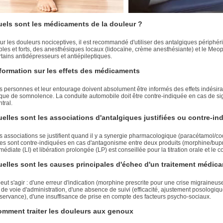
els sont les médicaments de la douleur ?
ur les douleurs nociceptives, il est recommandé d'utiliser des antalgiques périphé
ibles et forts, des anesthésiques locaux (lidocaïne, crème anesthésiante) et le Meo
rtains antidépresseurs et antiépileptiques.
formation sur les effets des médicaments
s personnes et leur entourage doivent absolument être informés des effets indésirabl
sque de somnolence. La conduite automobile doit être contre-indiquée en cas de 
tral.
elles sont les associations d'antalgiques justifiées ou contre-in
s associations se justifient quand il y a synergie pharmacologique (paracétamol/c
les sont contre-indiquées en cas d'antagonisme entre deux produits (morphine/bupr
médiate (LI) et libération prolongée (LP) est conseillée pour la titration orale et le
elles sont les causes principales d'échec d'un traitement médic
 peut s'agir : d'une erreur d'indication (morphine prescrite pour une crise migraine
 de voie d'administration, d'une absence de suivi (efficacité, ajustement posologiqu
servance), d'une insuffisance de prise en compte des facteurs psycho-sociaux.
mment traiter les douleurs aux genoux