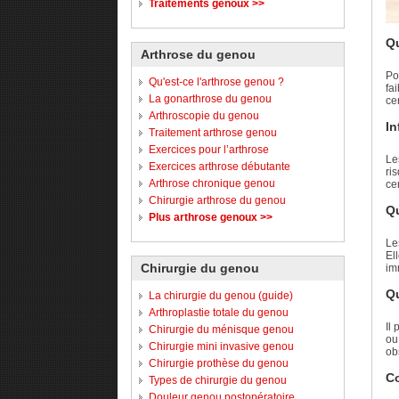
Traitements genoux >>
Qu
Arthrose du genou
Po
Qu'est-ce l'arthrose genou ?
fa
La gonarthrose du genou
ce
Arthroscopie du genou
In
Traitement arthrose genou
Exercices pour l’arthrose
Le
Exercices arthrose débutante
ri
Arthrose chronique genou
cen
Chirurgie arthrose du genou
Qu
Plus arthrose genoux >>
Le
El
Chirurgie du genou
im
Qu
La chirurgie du genou (guide)
Arthroplastie totale du genou
Il
Chirurgie du ménisque genou
ou
Chirurgie mini invasive genou
ob
Chirurgie prothèse du genou
Co
Types de chirurgie du genou
Douleur genou postopératoire