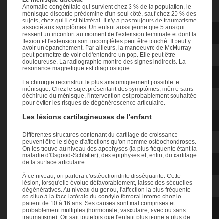
Anomalie congénitale qui survient chez 3 % de la population, le
ménisque discoïde prédomine d'un seul côté, sauf chez 20 % des
sujets, chez qui il est bilatéral. Il n'y a pas toujours de traumatisme
associé aux symptômes. Un enfant aussi jeune que 5 ans qui
ressent un inconfort au moment de l'extension terminale et dont la
flexion et l'extension sont incomplètes peut être touché. Il peut y
avoir un épanchement. Par ailleurs, la manoeuvre de McMurray
peut permettre de voir et d'entendre un pop. Elle peut être
douloureuse. La radiographie montre des signes indirects. La
résonance magnétique est diagnostique.
La chirurgie reconstruit le plus anatomiquement possible le
ménisque. Chez le sujet présentant des symptômes, même sans
déchirure du ménisque, l'intervention est probablement souhaitée
pour éviter les risques de dégénérescence articulaire.
Les lésions cartilagineuses de l'enfant
Différentes structures contenant du cartilage de croissance
peuvent être le siège d'affections qu'on nomme ostéochondroses.
On les trouve au niveau des apophyses (la plus fréquente étant la
maladie d'Osgood-Schlatter), des épiphyses et, enfin, du cartilage
de la surface articulaire.
À ce niveau, on parlera d'ostéochondrite disséquante. Cette
lésion, lorsqu'elle évolue défavorablement, laisse des séquelles
dégénératives. Au niveau du genou, l'affection la plus fréquente
se situe à la face latérale du condyle fémoral interne chez le
patient de 10 à 16 ans. Ses causes sont mal comprises et
probablement multiples (hormonale, vasculaire, avec ou sans
traumatisme). On sait toutefois que l'enfant plus jeune a plus de