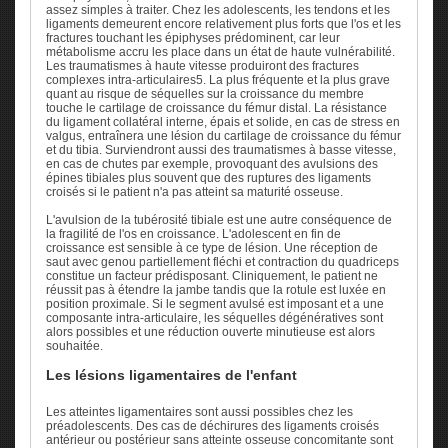
assez simples à traiter. Chez les adolescents, les tendons et les
ligaments demeurent encore relativement plus forts que l'os et les
fractures touchant les épiphyses prédominent, car leur
métabolisme accru les place dans un état de haute vulnérabilité.
Les traumatismes à haute vitesse produiront des fractures
complexes intra-articulaires5. La plus fréquente et la plus grave
quant au risque de séquelles sur la croissance du membre
touche le cartilage de croissance du fémur distal. La résistance
du ligament collatéral interne, épais et solide, en cas de stress en
valgus, entraînera une lésion du cartilage de croissance du fémur
et du tibia. Surviendront aussi des traumatismes à basse vitesse,
en cas de chutes par exemple, provoquant des avulsions des
épines tibiales plus souvent que des ruptures des ligaments
croisés si le patient n'a pas atteint sa maturité osseuse.
L'avulsion de la tubérosité tibiale est une autre conséquence de
la fragilité de l'os en croissance. L'adolescent en fin de
croissance est sensible à ce type de lésion. Une réception de
saut avec genou partiellement fléchi et contraction du quadriceps
constitue un facteur prédisposant. Cliniquement, le patient ne
réussit pas à étendre la jambe tandis que la rotule est luxée en
position proximale. Si le segment avulsé est imposant et a une
composante intra-articulaire, les séquelles dégénératives sont
alors possibles et une réduction ouverte minutieuse est alors
souhaitée.
Les lésions ligamentaires de l'enfant
Les atteintes ligamentaires sont aussi possibles chez les
préadolescents. Des cas de déchirures des ligaments croisés
antérieur ou postérieur sans atteinte osseuse concomitante sont