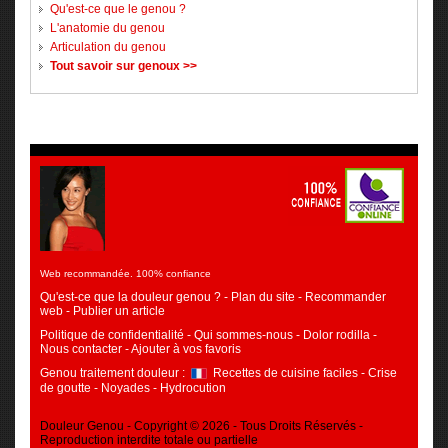
Qu'est-ce que le genou ?
L'anatomie du genou
Articulation du genou
Tout savoir sur genoux >>
Web recommandée. 100% confiance
Qu'est-ce que la douleur genou ?
-
Plan du site
-
Recommander
web
-
Publier un article
Politique de confidentialité
-
Qui sommes-nous
-
Dolor rodilla
-
Nous contacter
-
Ajouter à vos favoris
Genou traitement douleur
:
Recettes de cuisine faciles
-
Crise
de goutte
-
Noyades
-
Hydrocution
Douleur Genou - Copyright © 2026 - Tous Droits Réservés -
Reproduction interdite totale ou partielle