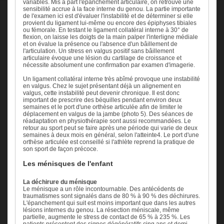
variables. Mis à part l'épanchement articulaire, on retrouve une
sensibilité accrue à la face interne du genou. La partie importante
de l'examen ici est d'évaluer l'instabilité et de déterminer si elle
provient du ligament lui-même ou encore des épiphyses tibiales
ou fémorale. En testant le ligament collatéral interne à 30° de
flexion, on laisse les doigts de la main palper l'interligne médiale
et on évalue la présence ou l'absence d'un bâillement de
l'articulation. Un stress en valgus positif sans bâillement
articulaire évoque une lésion du cartilage de croissance et
nécessite absolument une confirmation par examen d'imagerie.
Un ligament collatéral interne très abîmé provoque une instabilité
en valgus. Chez le sujet présentant déjà un alignement en
valgus, cette instabilité peut devenir chronique. Il est donc
important de prescrire des béquilles pendant environ deux
semaines et le port d'une orthèse articulée afin de limiter le
déplacement en valgus de la jambe (photo 5). Des séances de
réadaptation en physiothérapie sont aussi recommandées. Le
retour au sport peut se faire après une période qui varie de deux
semaines à deux mois en général, selon l'atteinte4. Le port d'une
orthèse articulée est conseillé si l'athlète reprend la pratique de
son sport de façon précoce.
Les ménisques de l'enfant
La déchirure du ménisque
Le ménisque a un rôle incontournable. Des antécédents de
traumatismes sont signalés dans de 80 % à 90 % des déchirures.
L'épanchement qui suit est moins important que dans les autres
lésions internes du genou. La résection méniscale, même
partielle, augmente le stress de contact de 65 % à 235 %. Les
patients présentent des signes dégénératifs cinq ans et demi