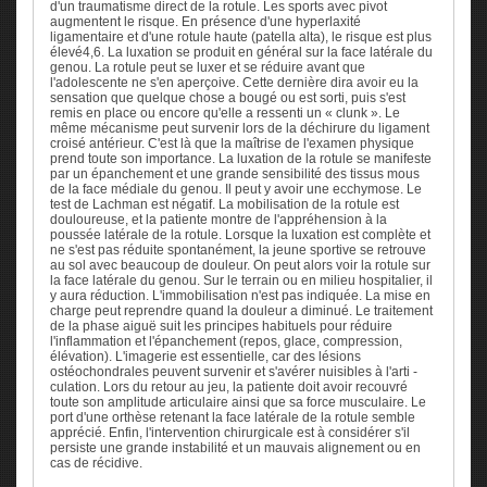
d'un traumatisme direct de la rotule. Les sports avec pivot
augmentent le risque. En présence d'une hyperlaxité
ligamentaire et d'une rotule haute (patella alta), le risque est plus
élevé4,6. La luxation se produit en général sur la face latérale du
genou. La rotule peut se luxer et se réduire avant que
l'adolescente ne s'en aperçoive. Cette dernière dira avoir eu la
sensation que quelque chose a bougé ou est sorti, puis s'est
remis en place ou encore qu'elle a ressenti un « clunk ». Le
même mécanisme peut survenir lors de la déchirure du ligament
croisé antérieur. C'est là que la maîtrise de l'examen physique
prend toute son importance. La luxation de la rotule se manifeste
par un épanchement et une grande sensibilité des tissus mous
de la face médiale du genou. Il peut y avoir une ecchymose. Le
test de Lachman est négatif. La mobilisation de la rotule est
douloureuse, et la patiente montre de l'appréhension à la
poussée latérale de la rotule. Lorsque la luxation est complète et
ne s'est pas réduite spontanément, la jeune sportive se retrouve
au sol avec beaucoup de douleur. On peut alors voir la rotule sur
la face latérale du genou. Sur le terrain ou en milieu hospitalier, il
y aura réduction. L'immobilisation n'est pas indiquée. La mise en
charge peut reprendre quand la douleur a diminué. Le traitement
de la phase aiguë suit les principes habituels pour réduire
l'inflammation et l'épanchement (repos, glace, compression,
élévation). L'imagerie est essentielle, car des lésions
ostéochondrales peuvent survenir et s'avérer nuisibles à l'arti -
culation. Lors du retour au jeu, la patiente doit avoir recouvré
toute son amplitude articulaire ainsi que sa force musculaire. Le
port d'une orthèse retenant la face latérale de la rotule semble
apprécié. Enfin, l'intervention chirurgicale est à considérer s'il
persiste une grande instabilité et un mauvais alignement ou en
cas de récidive.