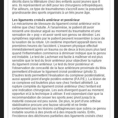
décrits dans la littérature chez des enfants aussi jeunes que 6
ans. Ils représentent un défi pour les chirurgiens orthopédiques.
Par ailleurs, ce type de traumatismes s'accroît avec la popularité
grandissante des sports organisés à un très jeune âge.
Les ligaments croisés antérieur et postérieur
Le mécanisme de blessure du ligament croisé antérieur est le
même que chez l'adulte. À l'anamnèse, le patient dit avoir
ressenti une douleur aiguë au moment du traumatisme et une
sensation de « pop » et avoir senti son genou se dérober. Les
symptômes signalés par le patient peuvent ressembler à ceux de
la luxation de la rotule. Un oedème important apparaît dans les
premières heures de l'accident. L'examen physique effectué
immédiatement après un trauma ou de deux à trois jours plus tard
quand l'inflammation commence à diminuer indique que le genou
est instable. Le test de Lachman est facile à maîtriser et est plus
sensible que le test du tiroir antérieur pour objectiver la rupture
du ligament croisé antérieur. Le test du tiroir postérieur et
l'observation de concavité de la face antérieure proximale du tibia
permettent d'évaluer le ligament croisé postérieur (photo 3).
D'autres tests permettent l'évaluation du complexe postérolatéral,
aussi appelé point d'angle postéro-externe (P.A.P.E.). La lésion de
ce complexe est toutefois plus rare chez l'enfant athlète9. La
rupture complète du ligament croisé antérieur chez l'enfant est
une indication chirurgicale. Les avis divergent quant au moment
opportun et à la technique à utiliser. Il est cependant clair que la
recommandation de cesser les sports avec pivot jusqu'à la
maturité osseuse est peu suivie. De plus, le port d'une orthèse
stabilisatrice procure une fausse sécurité et ne limite
certainement pas les lésions cartilagineuses que subira ce genou
instable soumis à des pivots et à des impacts variés. Enfin,
l'incidence des déchirures partielles des ligaments croisés chez