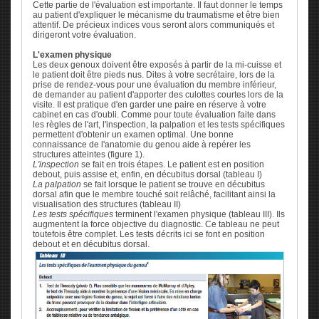
Cette partie de l'évaluation est importante. Il faut donner le temps
au patient d'expliquer le mécanisme du traumatisme et être bien
attentif. De précieux indices vous seront alors communiqués et
dirigeront votre évaluation.
L'examen physique
Les deux genoux doivent être exposés à partir de la mi-cuisse et
le patient doit être pieds nus. Dites à votre secrétaire, lors de la
prise de rendez-vous pour une évaluation du membre inférieur,
de demander au patient d'apporter des culottes courtes lors de la
visite. Il est pratique d'en garder une paire en réserve à votre
cabinet en cas d'oubli. Comme pour toute évaluation faite dans
les règles de l'art, l'inspection, la palpation et les tests spécifiques
permettent d'obtenir un examen optimal. Une bonne
connaissance de l'anatomie du genou aide à repérer les
structures atteintes (figure 1).
L'inspection
se fait en trois étapes. Le patient est en position
debout, puis assise et, enfin, en décubitus dorsal (tableau I)
La palpation
se fait lorsque le patient se trouve en décubitus
dorsal afin que le membre touché soit relâché, facilitant ainsi la
visualisation des structures (tableau II)
Les tests spécifiques
terminent l'examen physique (tableau III). Ils
augmentent la force objective du diagnostic. Ce tableau ne peut
toutefois être complet. Les tests décrits ici se font en position
debout et en décubitus dorsal.