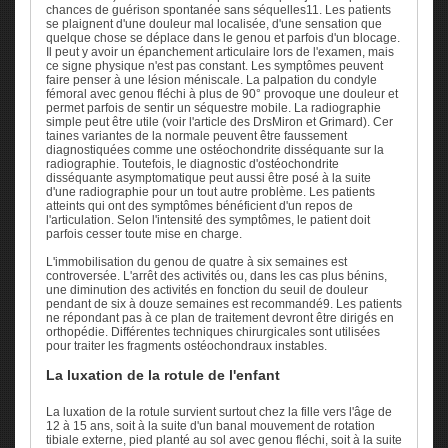
chances de guérison spontanée sans séquelles11. Les patients
se plaignent d'une douleur mal localisée, d'une sensation que
quelque chose se déplace dans le genou et parfois d'un blocage.
Il peut y avoir un épanchement articulaire lors de l'examen, mais
ce signe physique n'est pas constant. Les symptômes peuvent
faire penser à une lésion méniscale. La palpation du condyle
fémoral avec genou fléchi à plus de 90° provoque une douleur et
permet parfois de sentir un séquestre mobile. La radiographie
simple peut être utile (voir l'article des DrsMiron et Grimard). Cer
taines variantes de la normale peuvent être faussement
diagnostiquées comme une ostéochondrite disséquante sur la
radiographie. Toutefois, le diagnostic d'ostéochondrite
disséquante asymptomatique peut aussi être posé à la suite
d'une radiographie pour un tout autre problème. Les patients
atteints qui ont des symptômes bénéficient d'un repos de
l'articulation. Selon l'intensité des symptômes, le patient doit
parfois cesser toute mise en charge.
L'immobilisation du genou de quatre à six semaines est
controversée. L'arrêt des activités ou, dans les cas plus bénins,
une diminution des activités en fonction du seuil de douleur
pendant de six à douze semaines est recommandé9. Les patients
ne répondant pas à ce plan de traitement devront être dirigés en
orthopédie. Différentes techniques chirurgicales sont utilisées
pour traiter les fragments ostéochondraux instables.
La luxation de la rotule de l'enfant
La luxation de la rotule survient surtout chez la fille vers l'âge de
12 à 15 ans, soit à la suite d'un banal mouvement de rotation
tibiale externe, pied planté au sol avec genou fléchi, soit à la suite