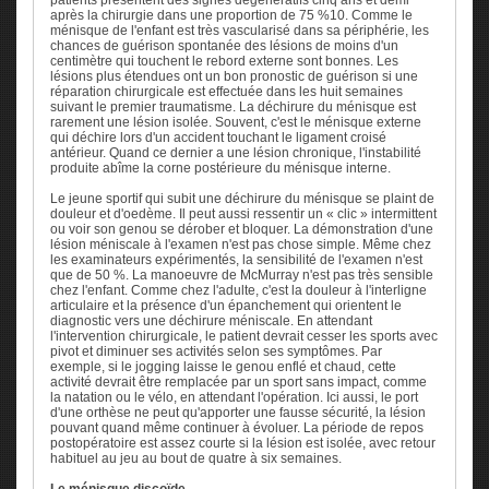
après la chirurgie dans une proportion de 75 %10. Comme le
ménisque de l'enfant est très vascularisé dans sa périphérie, les
chances de guérison spontanée des lésions de moins d'un
centimètre qui touchent le rebord externe sont bonnes. Les
lésions plus étendues ont un bon pronostic de guérison si une
réparation chirurgicale est effectuée dans les huit semaines
suivant le premier traumatisme. La déchirure du ménisque est
rarement une lésion isolée. Souvent, c'est le ménisque externe
qui déchire lors d'un accident touchant le ligament croisé
antérieur. Quand ce dernier a une lésion chronique, l'instabilité
produite abîme la corne postérieure du ménisque interne.
Le jeune sportif qui subit une déchirure du ménisque se plaint de
douleur et d'oedème. Il peut aussi ressentir un « clic » intermittent
ou voir son genou se dérober et bloquer. La démonstration d'une
lésion méniscale à l'examen n'est pas chose simple. Même chez
les examinateurs expérimentés, la sensibilité de l'examen n'est
que de 50 %. La manoeuvre de McMurray n'est pas très sensible
chez l'enfant. Comme chez l'adulte, c'est la douleur à l'interligne
articulaire et la présence d'un épanchement qui orientent le
diagnostic vers une déchirure méniscale. En attendant
l'intervention chirurgicale, le patient devrait cesser les sports avec
pivot et diminuer ses activités selon ses symptômes. Par
exemple, si le jogging laisse le genou enflé et chaud, cette
activité devrait être remplacée par un sport sans impact, comme
la natation ou le vélo, en attendant l'opération. Ici aussi, le port
d'une orthèse ne peut qu'apporter une fausse sécurité, la lésion
pouvant quand même continuer à évoluer. La période de repos
postopératoire est assez courte si la lésion est isolée, avec retour
habituel au jeu au bout de quatre à six semaines.
Le ménisque discoïde